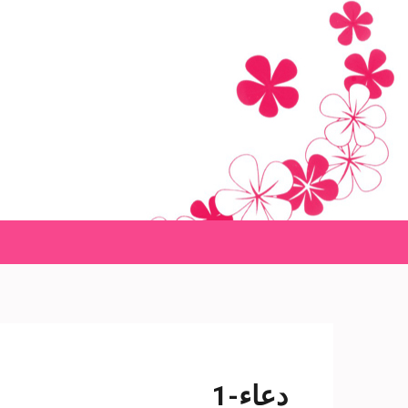
Ski
t
conten
(Pres
Enter
دعاء-1