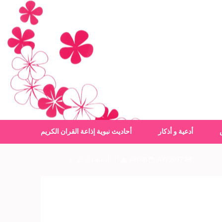
أدعية و أذكار
أحاديث نبوية
إذاعة القران الكريم
24 July 2017
admin
أدعية و أذكار